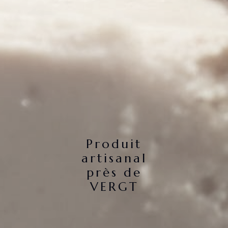
Produit
artisanal
près de
VERGT