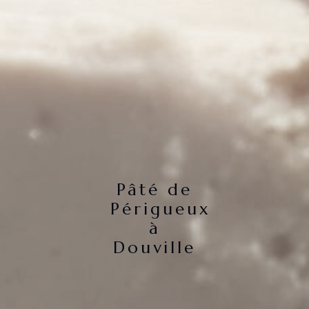
Pâté de
Périgueux
à
Douville