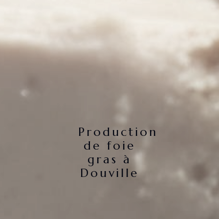
Production
de foie
gras à
Douville