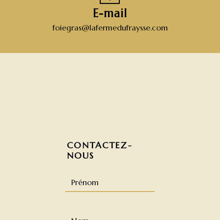
E-mail
foiegras@lafermedufraysse.com
CONTACTEZ-
NOUS