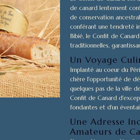
de canard lentement confi
de conservation ancestral
conférant une tendreté i
Bibié, le Confit de Canar
traditionnelles, garantissa
Un Voyage Culi
Implanté au coeur du Pér
chère l'opportunité de déc
quelques pas de la ville d
Confit de Canard d'exce
fondantes et d'un éventail
Une Adresse In
Amateurs de C