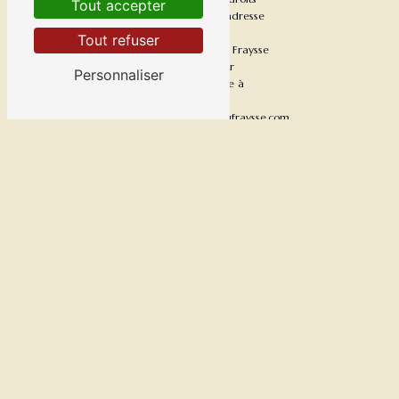
Tout accepter
par voie postale à l'adresse
1290 Route de la
Tout refuser
Conserverie, Lieu dit Fraysse
24380 VERGT ou par
Personnaliser
courrier électronique à
l'adresse
foiegras@lafermedufraysse.com.
Un justificatif d'identité
pourra vous être demandé.
Nous conservons vos
données pendant la période
de prise de contact puis
pendant la durée de
prescription légale aux fins
probatoires et de gestion
des contentieux. Vous avez
le droit de vous inscrire sur
la liste d'opposition au
démarchage téléphonique,
disponible à cette adresse:
Bloctel.gouv.fr
. Consultez le
site cnil.fr pour plus
d’informations sur vos droits.