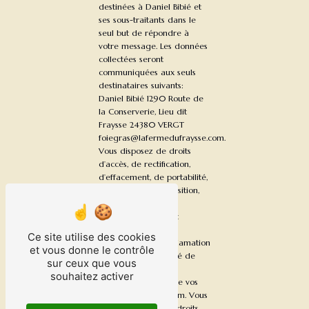
destinées à Daniel Bibié et
ses sous-traitants dans le
seul but de répondre à
votre message. Les données
collectées seront
communiquées aux seuls
destinataires suivants:
Daniel Bibié 1290 Route de
la Conserverie, Lieu dit
Fraysse 24380 VERGT
foiegras@lafermedufraysse.com.
Vous disposez de droits
d’accès, de rectification,
d’effacement, de portabilité,
de limitation, d’opposition,
de retrait de votre
consentement à tout
moment et du droit
Ce site utilise des cookies
d’introduire une réclamation
et vous donne le contrôle
auprès d’une autorité de
sur ceux que vous
contrôle, ainsi que
souhaitez activer
d’organiser le sort de vos
données post-mortem. Vous
pouvez exercer ces droits